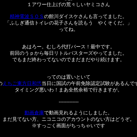
１アワー仕上げの荒々しいヤミコさん
精神電波ＳＯＳ
の館川ダイスケさんも言ってました。
「ふしぎ通信トイレの花子さんを読もう やくそくだ。」
ってね。
あはろー。むしろ代打バース！最中です。
前回のうｐから毎日リトルバスターズやってました。
でもまだ終わってないのでまだまだやり続けます。
ってのは置いといて
の
えちご東方日和弐
当日に国試の午前免除認定試験があるんで
タイミング悪いわ！まあ全然余裕で行きますが。
-------------
動画倉庫
で動画見れるようにしました。
まだ見てない方、ニコニコのアカウントのない方はどうぞ。
※すっごく画面がちっちゃいです